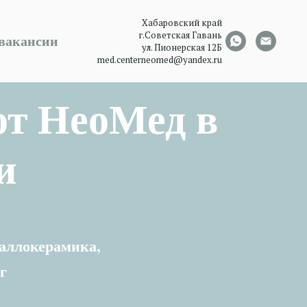
Хабаровский край
г.Советская Гавань
вакансии
ул. Пионерская 12Б
med.centerneomed@yandex.ru
от НеоМед в
и
таллокерамика,
г